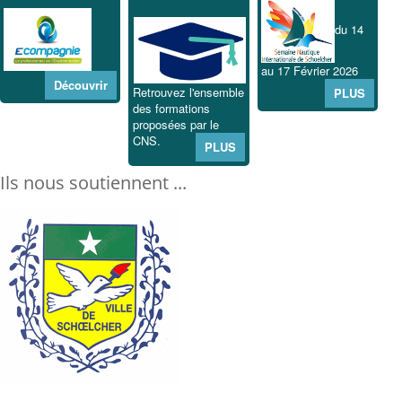
du 14
au 17 Février 2026
Découvrir
Retrouvez l'ensemble
PLUS
des formations
proposées par le
CNS.
PLUS
Ils nous soutiennent ...