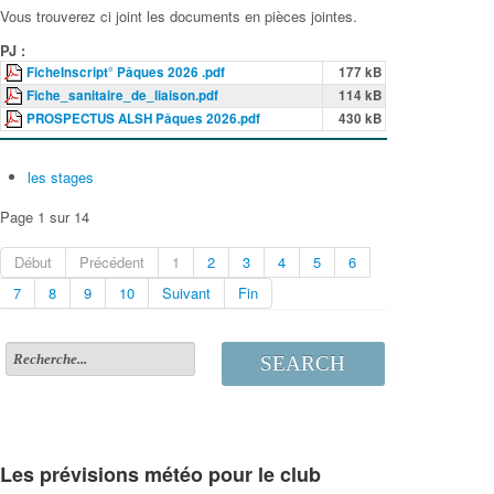
Vous trouverez ci joint les documents en pièces jointes.
PJ :
FicheInscript° Pâques 2026 .pdf
177 kB
Fiche_sanitaire_de_liaison.pdf
114 kB
PROSPECTUS ALSH Pâques 2026.pdf
430 kB
les stages
Page 1 sur 14
Début
Précédent
1
2
3
4
5
6
7
8
9
10
Suivant
Fin
SEARCH
Les prévisions météo pour le club