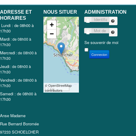
ADRESSE ET
NOUS SITUER
ADMINISTRATION
HORAIRES
Identifiant
+
Lundi : de 08h00 à
17h30
Mot de passe
−
Mardi
: de 08h00 à
Se souvenir de moi
17h30
Mercredi
: de 08h00 à
Connexion
17h30
Jeudi
: de 08h00 à
17h30
Vendredi
: de 08h00 à
17h30
© OpenStreetMap
3 km
contributors
Samedi : de 08h00 à
17h30
Anse Madame
Rue Bernard Boromée
97233 SCHOELCHER