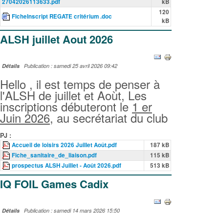
27042026113633.pdf
kB
120
FicheInscript REGATE critérium .doc
kB
ALSH juillet Aout 2026
Détails
Publication : samedi 25 avril 2026 09:42
Hello , il est temps de penser à
l'ALSH de juillet et Aoùt, Les
inscriptions débuteront le
1 er
Juin 2026,
au secrétariat du club
PJ :
Accueil de loisirs 2026 Juillet Août.pdf
187 kB
Fiche_sanitaire_de_liaison.pdf
115 kB
prospectus ALSH Juillet - Août 2026.pdf
513 kB
IQ FOIL Games Cadix
Détails
Publication : samedi 14 mars 2026 15:50