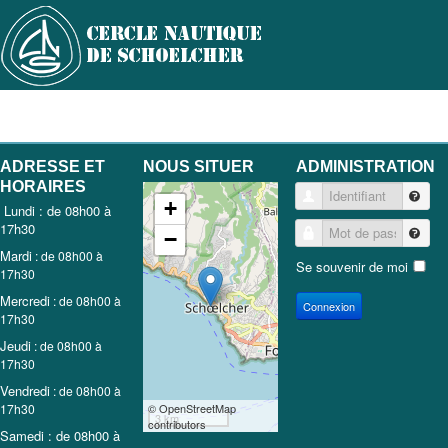
ADRESSE ET
NOUS SITUER
ADMINISTRATION
HORAIRES
Identifiant
+
Lundi : de 08h00 à
17h30
Mot de passe
−
Mardi
: de 08h00 à
Se souvenir de moi
17h30
Mercredi
: de 08h00 à
Connexion
17h30
Jeudi
: de 08h00 à
17h30
Vendredi
: de 08h00 à
17h30
© OpenStreetMap
3 km
contributors
Samedi : de 08h00 à